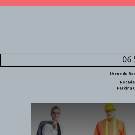
06 
1A rue du B
Rocade 
Parking G